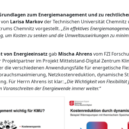
Grundlagen zum Energiemanagement und zu rechtliche
von
Larisa Markov
der Technischen Universität Chemnitz 
ntrums Chemnitz vorgestellt.
„Ein effektives Energiemanagemen
g, um Kosten zu senken und die Umweltauswirkungen zu minim
ät von Energieeinsatz
gab
Mischa Ahrens
vom FZI Forsch
r Projektpartner im Projekt Mittelstand-Digital Zentrum Klim
er die verschiedenen Anwendungsfälle für energetische Flex
rbrauchsmaximierung, Netzkostenreduktion, dynamische St
ng. Für Herrn Ahrens ist klar:
„Die Wichtigkeit von Flexibilität 
m Voranschreiten der Energiewende immer weiter.“