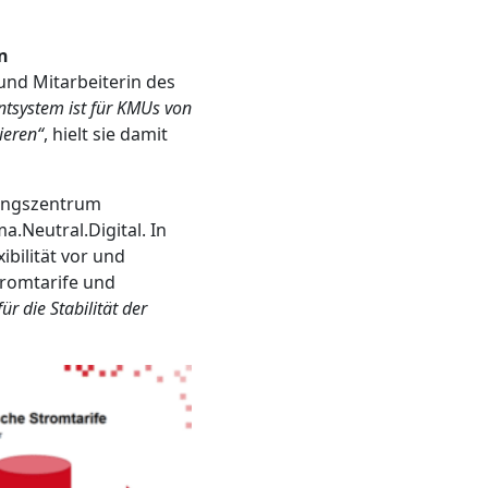
n
und Mitarbeiterin des
tsystem ist für KMUs von
ieren“
, hielt sie damit
ungszentrum
a.Neutral.Digital. In
ibilität vor und
romtarife und
für die Stabilität der