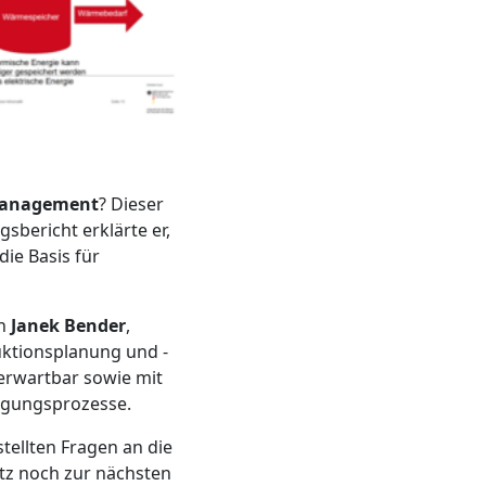
emanagement
? Dieser
bericht erklärte er,
ie Basis für
h
Janek Bender
,
uktionsplanung und -
erwartbar sowie mit
tigungsprozesse.
ellten Fragen an die
tz noch zur nächsten