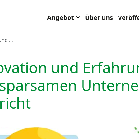
Toggle Dropdown
Angebot
Über uns
Veröff
rung …
ovation und Erfahr
esparsamen Untern
icht