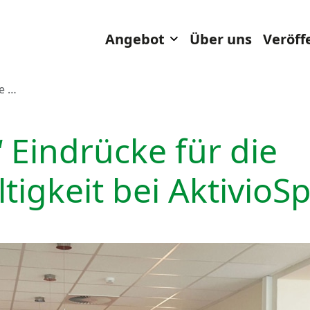
Toggle Dropdown
Angebot
Über uns
Veröff
ie …
“ Eindrücke für die
tigkeit bei AktivioS