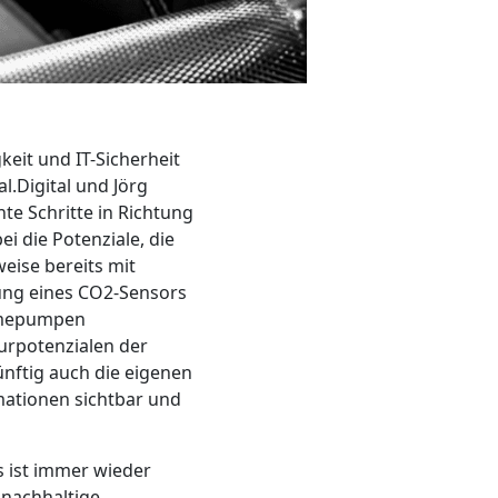
it und IT-Sicherheit
l.Digital und Jörg
nte Schritte in Richtung
i die Potenziale, die
weise bereits mit
fung eines CO2-Sensors
ärmepumpen
urpotenzialen der
nftig auch die eigenen
ationen sichtbar und
s ist immer wieder
 nachhaltige