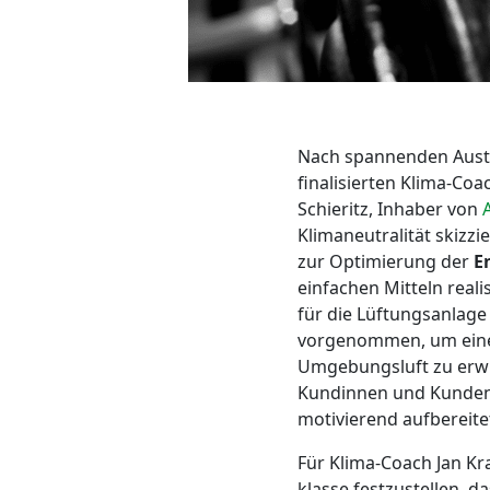
Nach spannenden Austa
finalisierten Klima-Coa
Schieritz, Inhaber von
Klimaneutralität skizz
zur Optimierung der
E
einfachen Mitteln real
für die Lüftungsanlag
vorgenommen, um einen
Umgebungsluft zu erwir
Kundinnen und Kunden 
motivierend aufbereite
Für Klima-Coach Jan Kra
klasse festzustellen, 