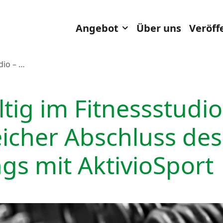
Toggle Dropdown
Angebot
Über uns
Veröff
dio – …
tig im Fitnessstudio
eicher Abschluss des
gs mit AktivioSport