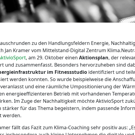
uschrunden zu den Handlungsfeldern Energie, Nachhaltigke
ch Jan Kramer vom Mittelstand-Digital Zentrum Klima.Neutra
AktivioSport
, am 29. Oktober einen
Aktionsplan
, der releva
iert und zusammenfasst. Besonders hervorzuheben sind dabe
nergieinfrastruktur im Fitnessstudio
identifiziert und teil
isiert werden konnten. So wurde beispielweise die Anschaf
e veranlasst und eine räumliche Umpositionierung der W
 energieeffizienteren Betrieb mit vorhandenen Temperat
ken. Im Zuge der Nachhaltigkeit möchte AktivioSport zukü
stärker für das Thema begeistern, indem passende Inform
t werden.
mer fällt das Fazit zum Klima-Coaching sehr positiv aus: „E
dass insbesondere auch kleine Unternehmen die digitale und